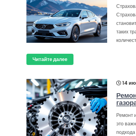
Страхов
Страхов
станови
таких тр
количес
Читайте далее
14 ию
Ремон
газор
Ремонт 
это важн
подхода