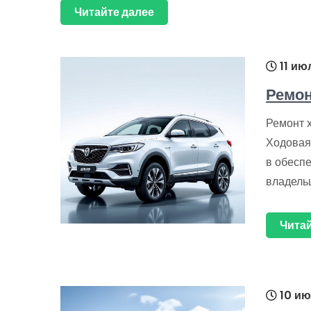
Читайте далее
11 ию
Ремон
Ремонт 
Ходовая
в обесп
владель
Читай
10 ию