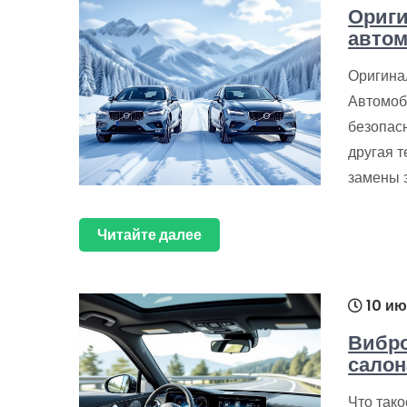
Ориги
автом
Оригина
Автомоб
безопасн
другая т
замены 
Читайте далее
10 ию
Вибр
салон
Что так