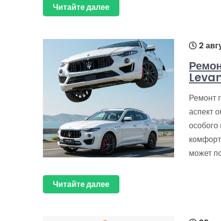
Читайте далее
2 авг
Ремон
Leva
Ремонт 
аспект 
особого
комфорт
может п
Читайте далее