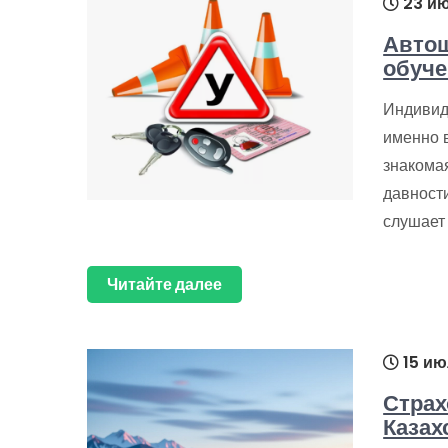
23 ию
Авто
обуче
Индивид
именно 
знакома
давности
слушает 
Читайте далее
15 ию
Страх
Казах