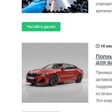
отвечает
критиче
Читайте далее
14 ию
Полн
для в
Преимущ
автомоб
поддерж
из лучш
Эти ковр