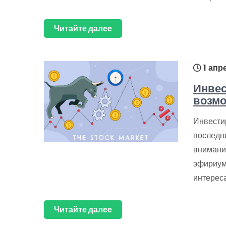
Читайте далее
1 апр
Инвес
возм
Инвести
последн
внимание
эфириум
интерес
Читайте далее