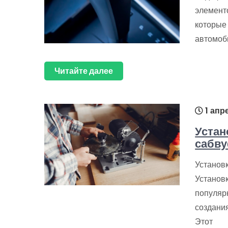
элемент
которые
автомоб
Читайте далее
1 апр
Устан
сабву
Установ
Установ
популяр
создания
Этот