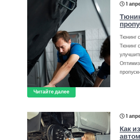
1 апр
Тюнин
пропу
Тюнинг 
Тюнинг с
улучшит
Оптимиз
пропускн
Читайте далее
1 апр
Как и
автом