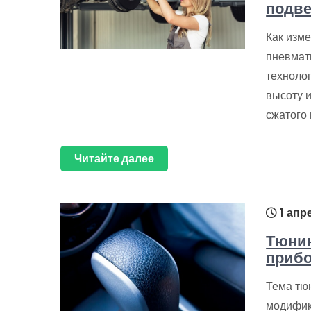
подве
Как изм
пневмат
техноло
высоту 
сжатого
Читайте далее
1 апр
Тюнин
прибо
Тема тю
модифик