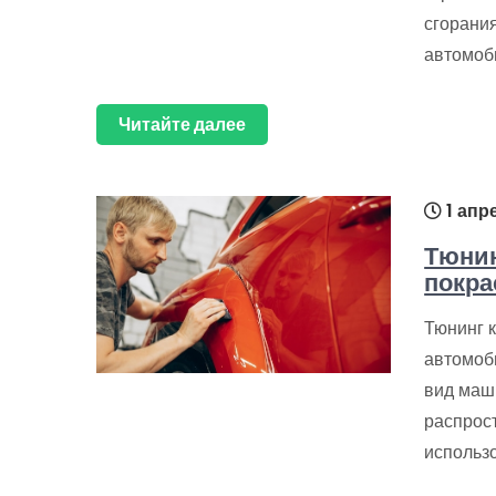
сгорани
автомоб
Читайте далее
1 апр
Тюнин
покра
Тюнинг к
автомоб
вид маш
распрос
использ