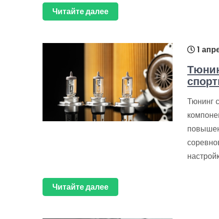
Читайте далее
1 апр
Тюнин
спорт
Тюнинг 
компоне
повышен
соревно
настрой
Читайте далее