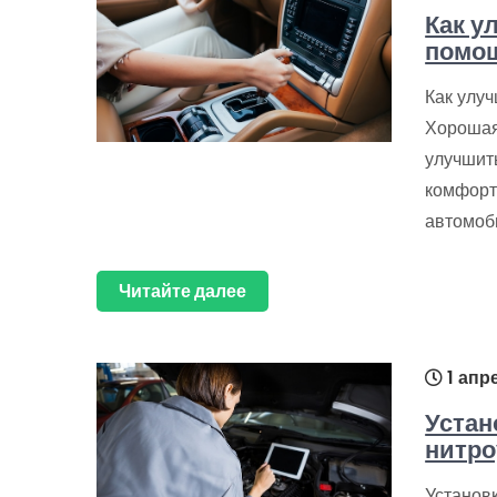
Как у
помо
Как улу
Хорошая
улучшить
комфортн
автомоб
Читайте далее
1 апр
Устан
нитро
Установк