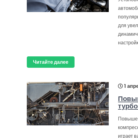
автомоби
популяр
для уве
динамич
настройк
Читайте далее
1 апр
Повы
турбо
Повышен
компрес
играет 